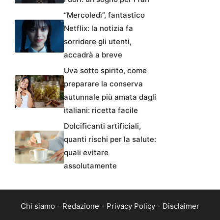
“Mercoledì”, fantastico
Netflix: la notizia fa
sorridere gli utenti,
accadrà a breve
Uva sotto spirito, come
preparare la conserva
autunnale più amata dagli
italiani: ricetta facile
Dolcificanti artificiali,
quanti rischi per la salute:
quali evitare
assolutamente
Chi siamo
-
Redazione
-
Privacy Policy
-
Disclaimer