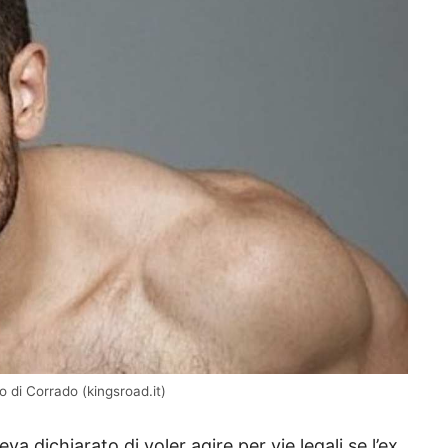
lio di Corrado (kingsroad.it)
eva dichiarato di voler agire per vie legali se l’ex