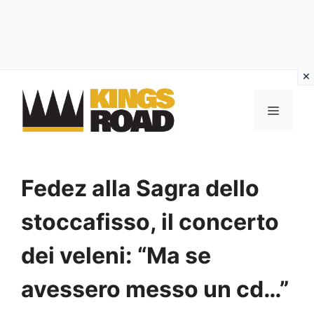
Vai
al
MENU
contenuto
Fedez alla Sagra dello
stoccafisso, il concerto
dei veleni: “Ma se
avessero messo un cd…”