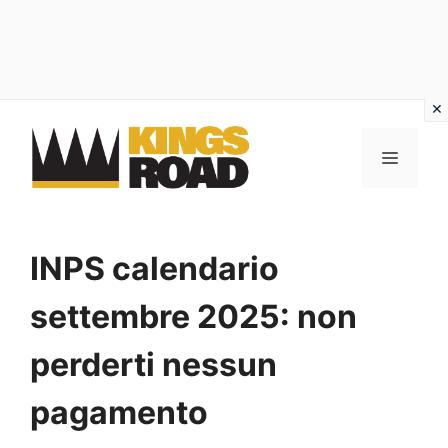
Vai
al
MENU
contenuto
INPS calendario
settembre 2025: non
perderti nessun
pagamento