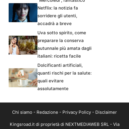
“Mercoledì”, fantastico
Netflix: la notizia fa
sorridere gli utenti,
accadrà a breve
Uva sotto spirito, come
preparare la conserva
autunnale più amata dagli
italiani: ricetta facile
Dolcificanti artificiali,
quanti rischi per la salute:
quali evitare
assolutamente
Chi siamo
-
Redazione
-
Privacy Policy
-
Disclaimer
Kingsroad.it di proprietà di NEXTMEDIAWEB SRL - Via