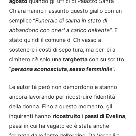
agosto
quando gli uffici di Palazzo Santa
Chiara hanno riassunto questo giallo con un
semplice “
Funerale di salma in stato di
abbandono con oneri a carico dell’ente
“. È
stato quindi il comune di Chivasso a
sostenere i costi di sepoltura, ma per lei al
cimitero c’è solo una
targhetta
con su scritto
“
persona sconosciuta, sesso femminil
e”.
Le autorità però non demordono e stanno
ancora lavorando per ricostruire l’identità
della donna. Fino a questo momento, gli
inquirenti hanno
ricostruito
i
passi di Evelina
,
paesi in cui ha vagato ed è stata anche
fermata dalle forze dell’ordine. Da Vercelli a