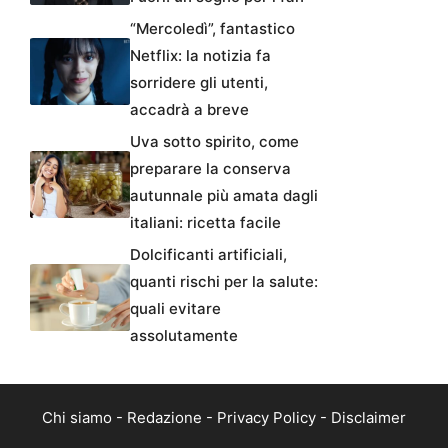
“Mercoledì”, fantastico
Netflix: la notizia fa
sorridere gli utenti,
accadrà a breve
Uva sotto spirito, come
preparare la conserva
autunnale più amata dagli
italiani: ricetta facile
Dolcificanti artificiali,
quanti rischi per la salute:
quali evitare
assolutamente
Chi siamo
-
Redazione
-
Privacy Policy
-
Disclaimer